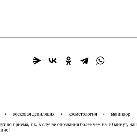
г • восковая депиляция • косметология • маникюр
ут до приема, т.к. в случае опоздания более чем на 10 минут, н
ание!