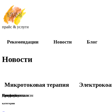
прайс & услуги
Рекомендации
Новости
Блог
Новости
Микротоковая терапия
Электрокоа
Профессионализм
Комфорт
Качество
Детский уголок
Стерильность
категории