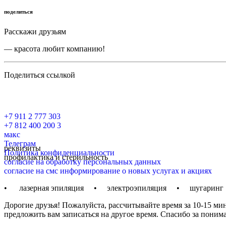
поделиться
Расскажи друзьям
— красота любит компанию!
Поделиться ссылкой
+7 911 2 777 303
+7 812 400 200 3
макс
Телеграм
реквизиты
Политика конфиденциальности
профилактика и стерильность
согласие на обработку персональных данных
согласие на смс информирование о новых услугах и акциях
• лазерная эпиляция • электроэпиляция • шугарин
Дорогие друзья! Пожалуйста, рассчитывайте время за 10-15 мин
предложить вам записаться на другое время. Спасибо за поним