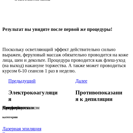
Результат вы увидите после первой же процедуры!
Поскольку осветляющий эффект действительно сильно
выражен, феруловый массаж обязательно проводится на коже
лица, шеи и декольте. Процедура проводится как флеш-уход
(на выход) накануне торжества. А также может проводиться
курсом 6-10 сеансов 1 раз в неделю.
Предыдущий
Далее
Электрокоагуляци
Противопоказани
я
я к депиляции
Профессионализм
Комфорт
Качество
Детский уголок
Стерильность
категории
Лазерная эпиляция