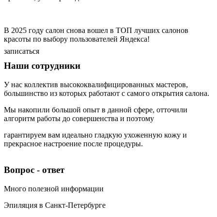
В 2025 году салон снова вошел в ТОП лучших салонов
красоты по выбору пользователей Яндекса!
записаться
Наши сотрудники
У нас коллектив высококвалифицированных мастеров,
большинство из которых работают с самого открытия салона.
Мы накопили большой опыт в данной сфере, отточили
алгоритм работы до совершенства и поэтому
гарантируем вам идеально гладкую ухоженную кожу и
прекрасное настроение после процедуры.
Екатерина Валерьевна Апарина
Алиса Эдуардовна Никитина
Екатерина Чекрышова
Вета Щербицкая
Врач-косметолог. Инъекционная, эстетическая и аппаратная косметология, лазерная эпиляция.
Врач-косметолог, Инъекционная, эстетическая и аппаратная косметология, лазерная эпиляция
Медицинская сестра по косметологии: электроэпиляция, лазерная эпиляция, воск, шугаринг, а также мужская депиляция.
Медицинская сестра по косметологии: лазерная эпиляция, шугаринг и воск.
Вопрос - ответ
Много полезной информации
Эпиляция в Санкт-Петербурге