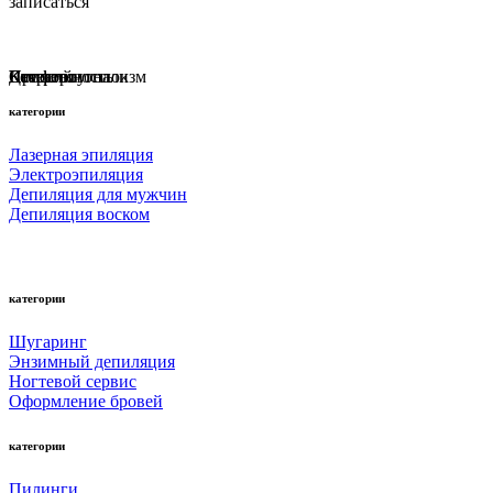
записаться
Наш салон стал одним из лучших Санкт-Петербурга в
рейтинге Яндекса!
Профессионализм
Комфорт
Качество
Детский уголок
Стерильность
категории
Лазерная эпиляция
Электроэпиляция
Депиляция для мужчин
Депиляция воском
категории
Шугаринг
Энзимный депиляция
Ногтевой сервис
Оформление бровей
категории
Пилинги