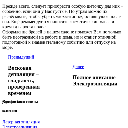
Прежде всего, следует приобрести особую щёточку для них –
особенно, если они у Вас густые. По утрам можно их
расчёсывать, чтобы убрать «лохматость», оставшуюся после
сна. Ещё рекомендуется наносить косметические масла и
крема для роста волос.
Оформление бровей в нашем салоне поможет Вам не только
быть неотразимой на работе и дома, но и станет отличной
подготовкой к знаменательному событию или отпуску на
море.
Предыдущий
Далее
Восковая
депиляция –
Полное описание
гладкость,
Электроэпиляции
проверенная
временем
Профессионализм
Комфорт
Качество
Детский уголок
Стерильность
категории
Лазерная эпиляция
Электроэпиляция