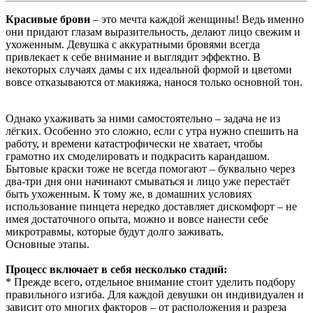
Красивые брови
– это мечта каждой женщины! Ведь именно
они придают глазам выразительность, делают лицо свежим и
ухоженным. Девушка с аккуратными бровями всегда
привлекает к себе внимание и выглядит эффектно. В
некоторых случаях дамы с их идеальной формой и цветоми
вовсе отказываются от макияжа, нанося только основной тон.
Однако ухаживать за ними самостоятельно – задача не из
лёгких. Особенно это сложно, если с утра нужно спешить на
работу, и времени катастрофически не хватает, чтобы
грамотно их смоделировать и подкрасить карандашом.
Бытовые краски тоже не всегда помогают – буквально через
два-три дня они начинают смываться и лицо уже перестаёт
быть ухоженным. К тому же, в домашних условиях
использование пинцета нередко доставляет дискомфорт – не
имея достаточного опыта, можно и вовсе нанести себе
микротравмы, которые будут долго заживать.
Основные этапы.
Процесс включает в себя несколько стадий:
* Прежде всего, отдельное внимание стоит уделить подбору
правильного изгиба. Для каждой девушки он индивидуален и
зависит ото многих факторов – от расположения и разреза