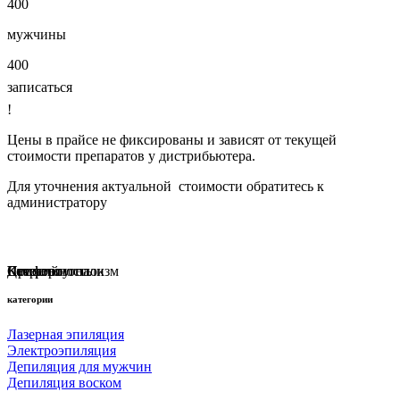
400
мужчины
400
записаться
!
Цены в прайсе не фиксированы и зависят от текущей
стоимости препаратов у дистрибьютера.
Для уточнения актуальной стоимости обратитесь к
администратору
Наш салон стал одним из лучших Санкт-Петербурга в
рейтинге Яндекса!
Профессионализм
Комфорт
Качество
Детский уголок
Стерильность
категории
Лазерная эпиляция
Электроэпиляция
Депиляция для мужчин
Депиляция воском