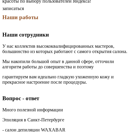
красоты по выбору пользователей Яндекса!
записаться
Наши работы
Наши сотрудники
У нас коллектив высококвалифицированных мастеров,
большинство из которых работают с самого открытия салона.
Мы накопили большой опыт в данной сфере, отточили
алгоритм работы до совершенства и поэтому
гарантируем вам идеально гладкую ухоженную кожу и
прекрасное настроение после процедуры.
Екатерина Валерьевна Апарина
Алиса Эдуардовна Никитина
Екатерина Чекрышова
Вета Щербицкая
Врач-косметолог. Инъекционная, эстетическая и аппаратная косметология, лазерная эпиляция.
Врач-косметолог, Инъекционная, эстетическая и аппаратная косметология, лазерная эпиляция
Медицинская сестра по косметологии: электроэпиляция, лазерная эпиляция, воск, шугаринг, а также мужская депиляция.
Медицинская сестра по косметологии: лазерная эпиляция, шугаринг и воск.
Вопрос - ответ
Много полезной информации
Эпиляция в Санкт-Петербурге
- салон депиляции WAXABAR