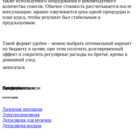
также используемого оборудования и рекомендуемого
количества сеансов. Обычно стоимость рассчитывается после
консультации: заранее озвучивается цена одной процедуры и
план курса, чтобы результат был стабильным и
предсказуемым.
Такой формат удобен – можно выбрать оптимальный вариант
по бюджету и целям, при этом получить долговременный
эффект и сократить регулярные расходы на бритьё, кремы и
домашний уход.
записаться
Наш салон стал одним из лучших Санкт-Петербурга в
рейтинге Яндекса!
Профессионализм
Комфорт
Качество
Детский уголок
Стерильность
категории
Лазерная эпиляция
Электроэпиляция
Депиляция для мужчин
Депиляция воском