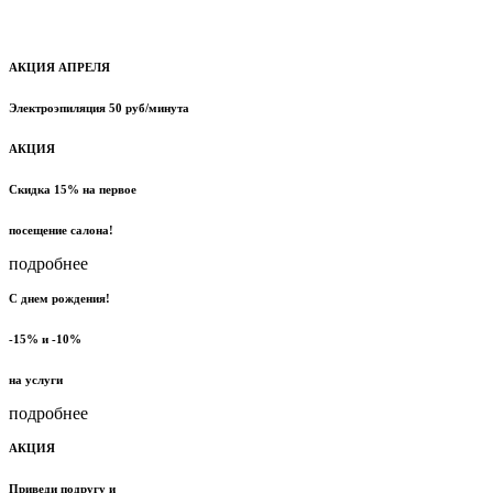
пока вы будете на процедуре.
успейте воспользоваться
АКЦИЯ АПРЕЛЯ
Электроэпиляция 50 руб/минута
АКЦИЯ
Скидка 15% на первое
посещение салона!
подробнее
С днем рождения!
-15% и -10%
на услуги
подробнее
АКЦИЯ
Приведи подругу и