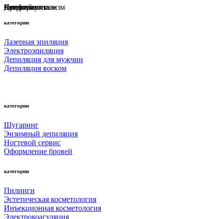
Профессионализм
Комфорт
Качество
Детский уголок
Стерильность
категории
Лазерная эпиляция
Электроэпиляция
Депиляция для мужчин
Депиляция воском
категории
Шугаринг
Энзимный депиляция
Ногтевой сервис
Оформление бровей
категории
Пилинги
Эстетическая косметология
Инъекционная косметология
Электрокоагуляция