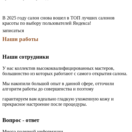
В 2025 году салон снова вошел в ТОП лучших салонов
красоты по выбору пользователей Яндекса!
записаться
Наши работы
Наши сотрудники
У нас коллектив высококвалифицированных мастеров,
большинство из которых работают с самого открытия салона.
Мы накопили большой опыт в данной сфере, отточили
алгоритм работы до совершенства и поэтому
гарантируем вам идеально гладкую ухоженную кожу и
прекрасное настроение после процедуры.
Екатерина Валерьевна Апарина
Алиса Эдуардовна Никитина
Екатерина Чекрышова
Вета Щербицкая
Врач-косметолог. Инъекционная, эстетическая и аппаратная косметология, лазерная эпиляция.
Врач-косметолог, Инъекционная, эстетическая и аппаратная косметология, лазерная эпиляция
Медицинская сестра по косметологии: электроэпиляция, лазерная эпиляция, воск, шугаринг, а также мужская депиляция.
Медицинская сестра по косметологии: лазерная эпиляция, шугаринг и воск.
Вопрос - ответ
Много полезной информации