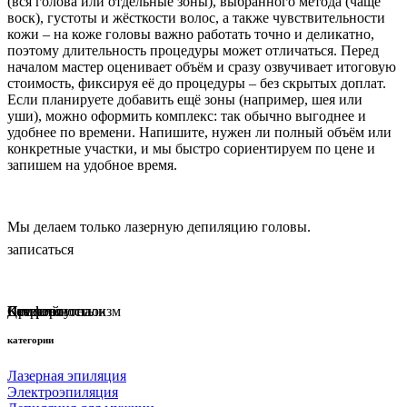
(вся голова или отдельные зоны), выбранного метода (чаще
воск), густоты и жёсткости волос, а также чувствительности
кожи – на коже головы важно работать точно и деликатно,
поэтому длительность процедуры может отличаться. Перед
началом мастер оценивает объём и сразу озвучивает итоговую
стоимость, фиксируя её до процедуры – без скрытых доплат.
Если планируете добавить ещё зоны (например, шея или
уши), можно оформить комплекс: так обычно выгоднее и
удобнее по времени. Напишите, нужен ли полный объём или
конкретные участки, и мы быстро сориентируем по цене и
запишем на удобное время.
Мы делаем только лазерную депиляцию головы.
записаться
Наш салон стал одним из лучших Санкт-Петербурга в
рейтинге Яндекса!
Профессионализм
Комфорт
Качество
Детский уголок
Стерильность
категории
Лазерная эпиляция
Электроэпиляция