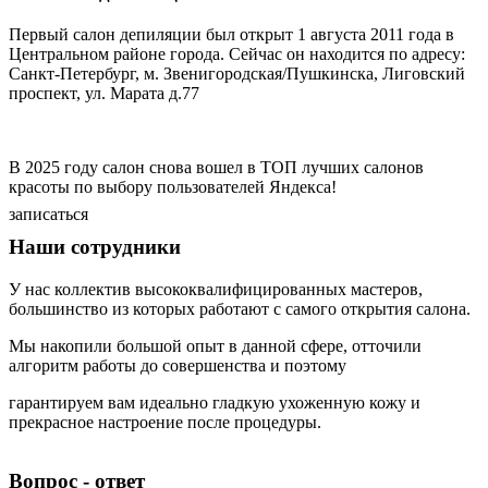
Первый салон депиляции был открыт 1 августа 2011 года в
Центральном районе города. Сейчас он находится по адресу:
Санкт-Петербург, м. Звенигородская/Пушкинска, Лиговский
проспект, ул. Марата д.77
В 2025 году салон снова вошел в ТОП лучших салонов
красоты по выбору пользователей Яндекса!
записаться
Наши сотрудники
У нас коллектив высококвалифицированных мастеров,
большинство из которых работают с самого открытия салона.
Мы накопили большой опыт в данной сфере, отточили
алгоритм работы до совершенства и поэтому
гарантируем вам идеально гладкую ухоженную кожу и
прекрасное настроение после процедуры.
Екатерина Валерьевна Апарина
Алиса Эдуардовна Никитина
Екатерина Чекрышова
Вета Щербицкая
Врач-косметолог. Инъекционная, эстетическая и аппаратная косметология, лазерная эпиляция.
Врач-косметолог, Инъекционная, эстетическая и аппаратная косметология, лазерная эпиляция
Медицинская сестра по косметологии: электроэпиляция, лазерная эпиляция, воск, шугаринг, а также мужская депиляция.
Медицинская сестра по косметологии: лазерная эпиляция, шугаринг и воск.
Вопрос - ответ