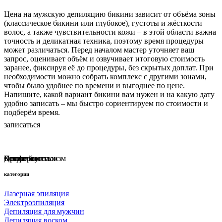
Цена на мужскую депиляцию бикини зависит от объёма зоны
(классическое бикини или глубокое), густоты и жёсткости
волос, а также чувствительности кожи – в этой области важна
точность и деликатная техника, поэтому время процедуры
может различаться. Перед началом мастер уточняет ваш
запрос, оценивает объём и озвучивает итоговую стоимость
заранее, фиксируя её до процедуры, без скрытых доплат. При
необходимости можно собрать комплекс с другими зонами,
чтобы было удобнее по времени и выгоднее по цене.
Напишите, какой вариант бикини вам нужен и на какую дату
удобно записать – мы быстро сориентируем по стоимости и
подберём время.
записаться
Наш салон стал одним из лучших Санкт-Петербурга в
рейтинге Яндекса!
Профессионализм
Комфорт
Качество
Детский уголок
Стерильность
категории
Лазерная эпиляция
Электроэпиляция
Депиляция для мужчин
Депиляция воском