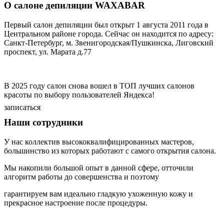
О салоне депиляции WAXABAR
Первый салон депиляции был открыт 1 августа 2011 года в
Центральном районе города. Сейчас он находится по адресу:
Санкт-Петербург, м. Звенигородская/Пушкинска, Лиговский
проспект, ул. Марата д.77
В 2025 году салон снова вошел в ТОП лучших салонов
красоты по выбору пользователей Яндекса!
записаться
Наши сотрудники
У нас коллектив высококвалифицированных мастеров,
большинство из которых работают с самого открытия салона.
Мы накопили большой опыт в данной сфере, отточили
алгоритм работы до совершенства и поэтому
гарантируем вам идеально гладкую ухоженную кожу и
прекрасное настроение после процедуры.
Екатерина Валерьевна Апарина
Алиса Эдуардовна Никитина
Екатерина Чекрышова
Вета Щербицкая